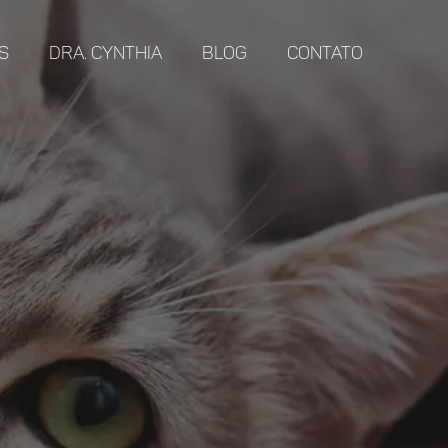
s
Dra. Cynthia
Blog
Contato