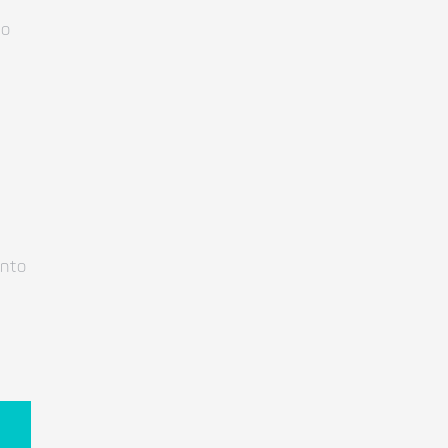
to
into