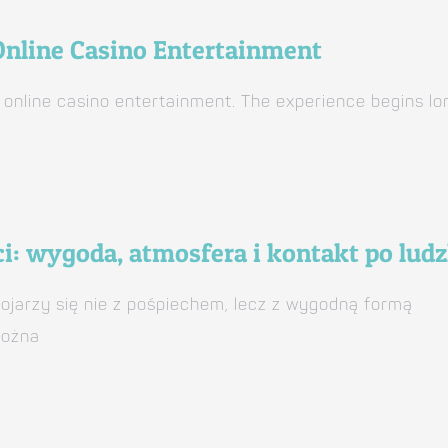
 Online Casino Entertainment
n online casino entertainment. The experience begins lo
i: wygoda, atmosfera i kontakt po lud
ojarzy się nie z pośpiechem, lecz z wygodną formą
Można