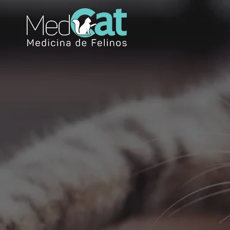
Skip
to
content