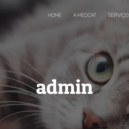
Home
A MedCat
Serviço
admin