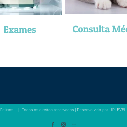
Consulta Mé
Exames
Felinos | Todos os direitos reservados |
Desenvolvido por UPLEVEL 
Facebook
Instagram
Email