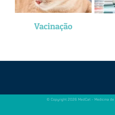
Vacinação
© Copyright
2026 MedCat - Medicina de 