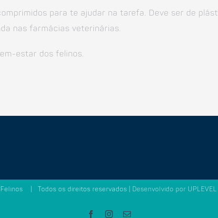
omprimidos para te ajudar na tarefa. Deve ser de plást
da nas farmácias veterinárias.
m-estar dos felinos.
Felinos | Todos os direitos reservados |
Desenvolvido por UPLEVEL 
Facebook
Instagram
Email