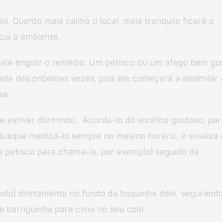
o. Quanto mais calmo o local, mais tranquilo ficará o
cia o ambiente.
 ele engolir o remédio. Um petisco ou um afago bem go
dade das próximas vezes, pois ele começará a assimilar
sa.
 estiver dormindo… Acorda-lo do soninho gostoso, pa
 Busque medica-lo sempre no mesmo horário, e sinalize 
e petisco para chama-lo, por exemplo) seguido da
mido) diretamente no fundo da boquinha dele, segurand
e barriguinha para cima no seu colo.