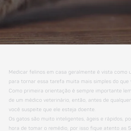
Medicar felinos em casa geralmente é vista como um
para tornar essa tarefa muita mais simples do que
Como primeira orientação é sempre importante lem
de um médico veterinário, então, antes de qualquer 
você suspeite que ele esteja doente.
Os gatos são muito inteligentes, ágeis e rápidos, 
hora de tomar o remédio, por isso fique atento as 5