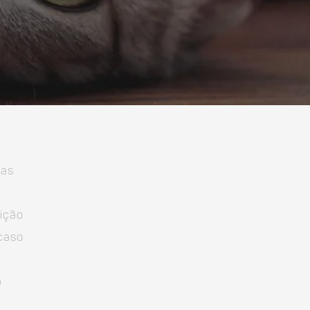
cas
ição
 caso
a