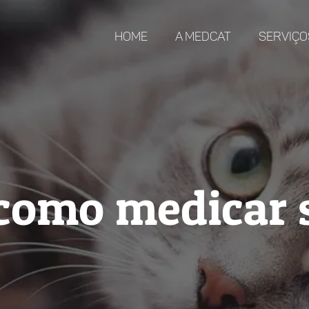
Home
A MedCat
Serviço
 como medicar s