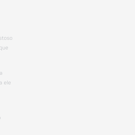
stoso
 que
ra
a ele
o