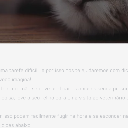
a tarefa difícil… e por isso nós te ajudaremos com di
 você imagina!
brar que não se deve medicar os animais sem a prescr
coisa, leve o seu felino para uma visita ao veterinário
por isso podem facilmente fugir na hora e se esconder n
 dicas abaixo: