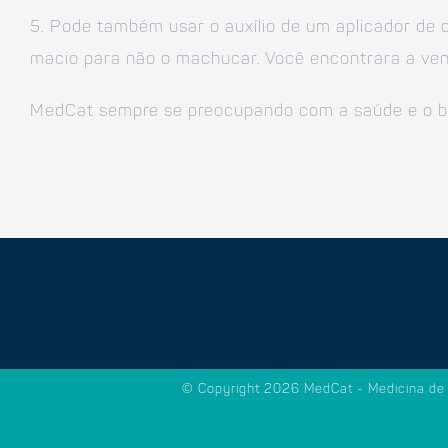
5. Pode também usar o auxílio de um aplicador de c
macio para não o machucar. Você encontrara a ven
MedCat sempre se preocupando com a saúde e o be
© Copyright
2026 MedCat - Medicina de 