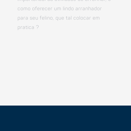
como oferecer um lindo arranhador
para seu felino, que tal colocar em
pratica ?