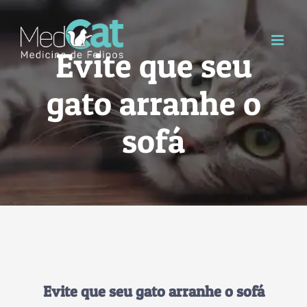
Skip
to
Evite que seu
content
gato arranhe o
sofá
Evite que seu gato arranhe o sofá