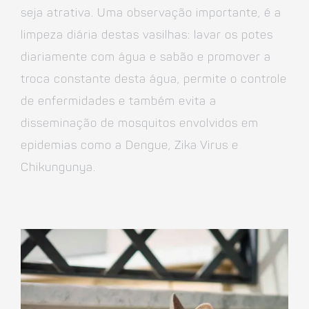
seja atrativa. Uma observação importante, é a
limpeza diária destas vasilhas: lavar os potes
diariamente com água e sabão e promover a
troca constante desta água, permite o controle
de enfermidades e também evita a
disseminação de mosquitos envolvidos em
epidemias como a Dengue, Zika Virus e
Chikungunya.