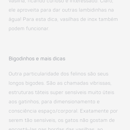
vasilha, ficando curioso e interessado. Claro,
ele aproveita para dar outras lambidinhas na
água! Para esta dica, vasilhas de inox também
podem funcionar.
Bigodinhos e mais dicas
Outra particularidade dos felinos são seus
longos bigodes. São as chamadas vibrissas,
estruturas táteis super sensíveis muito úteis
aos gatinhos, para dimensionamento e
consciência espaço/corporal. Exatamente por
serem tão sensíveis, os gatos não gostam de
encostá-las nas bordas das vasilhas, ao